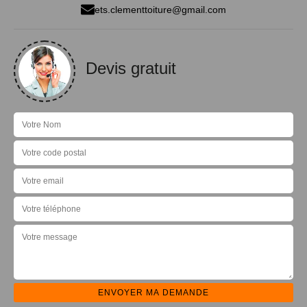
ets.clementtoiture@gmail.com
Devis gratuit